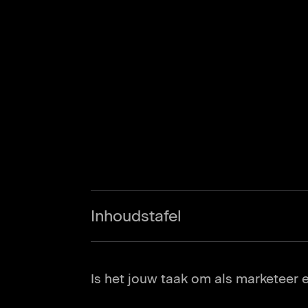
Inhoudstafel
Inzicht 1. Is er een plotse v
Is het jouw taak om als marketeer
Inzicht 2. Werkt je website c