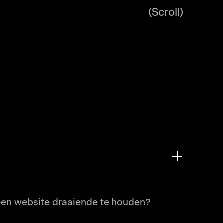
(scroll)
erandering in het aantal bezoekers?
 een website draaiende te houden?
orrect op alle apparaten?