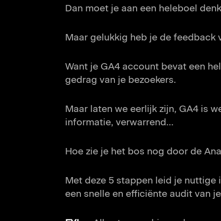
Inzicht 3. Hoe vind je onbes
Dan moet je aan een heleboel denk
Inzicht 4. Zijn er gebroken in
Maar gelukkig heb je de feedback 
Inzicht 5. Wordt er gezocht n
Een snelle websiteaudit
Want je GA4 account bevat een hel
gedrag van je bezoekers.
Maar laten we eerlijk zijn, GA4 is we
informatie, verwarrend...
Hoe zie je het bos nog door de An
Met deze 5 stappen leid je nuttige 
een snelle en efficiënte audit van j