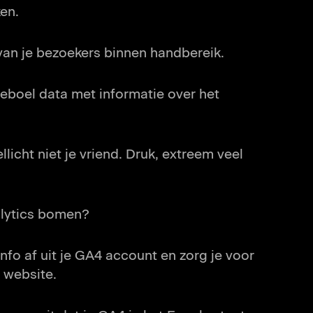
taande pagina’s op je website?
en.
terne links op je website?
van je bezoekers binnen handbereik.
aar inhoud die niet bestaat?
eboel data met informatie over het
llicht niet je vriend. Druk, extreem veel
alytics bomen?
info af uit je GA4 account en zorg je voor
e website.