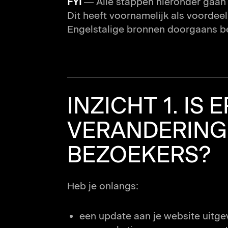
FYI
— Alle stappen hieronder gaan e
Dit heeft voornamelijk als voordeel
Engelstalige bronnen doorgaans bet
INZICHT 1. IS 
VERANDERING 
BEZOEKERS?
Heb je onlangs:
een update aan je website uitg