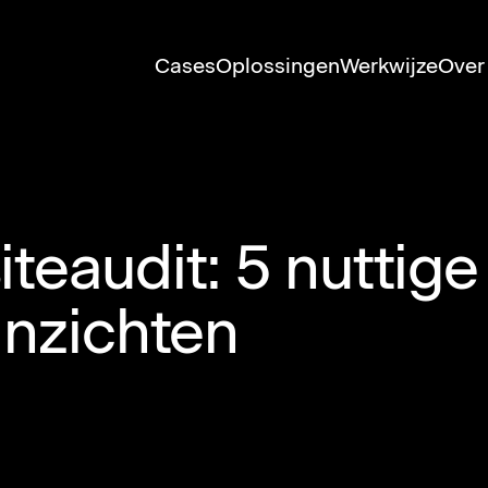
Cases
Oplossingen
Werkwijze
Over
eaudit: 5 nuttige
inzichten