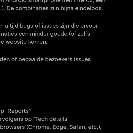
een Android smartphone met Firefox, een
 De combinaties zijn bijna eindeloos.
en altijd bugs of issues zijn die ervoor
naties een minder goede (of zelfs
 je website komen.
eiden of bepaalde bezoekers issues
op “Reports”
ervolgens op “Tech details”
t browsers (Chrome, Edge, Safari, etc.),