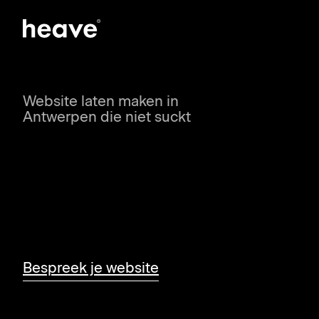
Website laten maken in
Antwerpen die niet suckt
Wij maken websites die er niet
alleen goed uitzien, maar ook
Bespreek je website
resultaat opleveren: meer
leads, conversies en omzet.