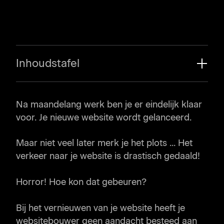
Inhoudstafel
Voor je start ...
Na maandelang werk ben je er eindelijk klaar
Stappenplan: zo verlies je je huidige
voor. Je nieuwe website wordt gelanceerd.
Google-posities niet
Stap 1. Via welke pagina's komt er
Maar niet veel later merk je het plots ... Het
verkeer naar je website?
verkeer naar je website is drastisch gedaald!
Stap 2. Hoe weet je welke pagina's
Horror! Hoe kon dat gebeuren?
rangschikken in Google?
Stap 3: Naar welke pagina's wordt
Bij het vernieuwen van je website heeft je
gelinkt vanaf andere websites (backlinks)?
websitebouwer geen aandacht besteed aan