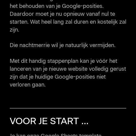
Stap 4: Verwijderen of behouden?
het behouden van je Google-posities.
Stap 5. Stel redirects in & update je
Daardoor moet je nu opnieuw vanaf nul te
sitemap
starten. Wat heel lang zal duren en kostelijk zal
zijn.
Stap 6. Opvolgen
Je nieuwe website lanceren zonder je
Die nachtmerrie wil je natuurlijk vermijden.
google-posities te verliezen?
Met dit handig stappenplan kan je vóór het
lanceren van je nieuwe website volledig gerust
zijn dat je huidige Google-posities niet
verloren gaan.
VOOR JE START ...
Je kan onze Google Sheets template