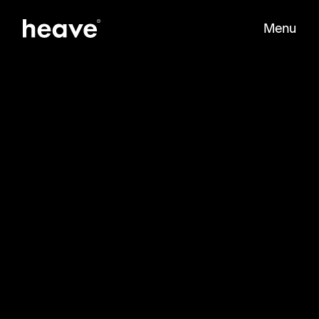
Menu
Sluit