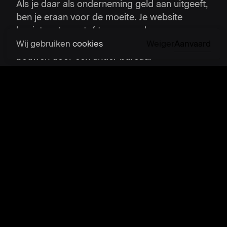
Als je daar als onderneming geld aan uitgeeft,
ben je eraan voor de moeite. Je website
begint meteen stof te verzamelen en een paar
jaar later laat je je website opnieuw volledig
Wij gebruiken
cookies
Weiger
Aanvaard
bouwen door een ander bureau.
Met andere woorden: je website is een kost.