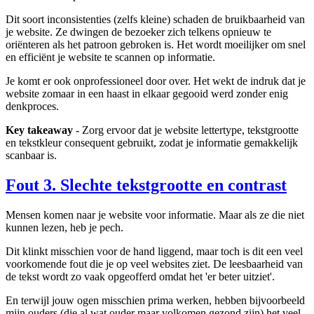
Dit soort inconsistenties (zelfs kleine) schaden de bruikbaarheid van
je website. Ze dwingen de bezoeker zich telkens opnieuw te
oriënteren als het patroon gebroken is. Het wordt moeilijker om snel
en efficiënt je website te scannen op informatie.
Je komt er ook onprofessioneel door over. Het wekt de indruk dat je
website zomaar in een haast in elkaar gegooid werd zonder enig
denkproces.
Key takeaway
- Zorg ervoor dat je website lettertype, tekstgrootte
en tekstkleur consequent gebruikt, zodat je informatie gemakkelijk
scanbaar is.
Fout 3. Slechte tekstgrootte en contrast
Mensen komen naar je website voor informatie. Maar als ze die niet
kunnen lezen, heb je pech.
Dit klinkt misschien voor de hand liggend, maar toch is dit een veel
voorkomende fout die je op veel websites ziet. De leesbaarheid van
de tekst wordt zo vaak opgeofferd omdat het 'er beter uitziet'.
En terwijl jouw ogen misschien prima werken, hebben bijvoorbeeld
mijn ouders (die al wat ouder maar volkomen gezond zijn) het veel